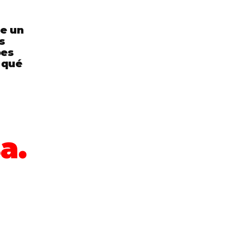
de un
s
bes
 qué
a.