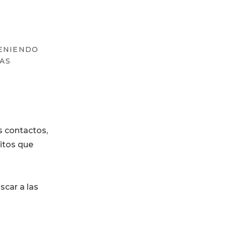
TENIENDO
LAS
s contactos,
itos que
scar a las