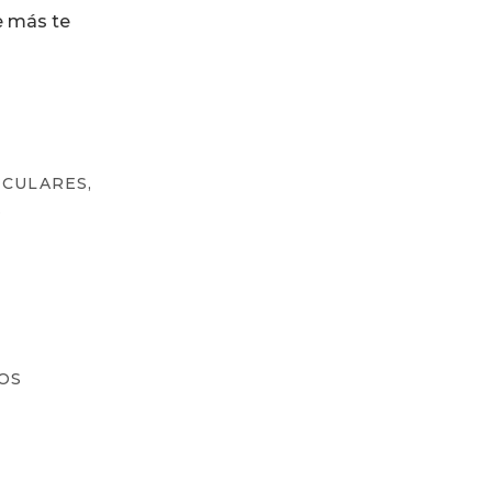
e más te
ICULARES,
.
OS