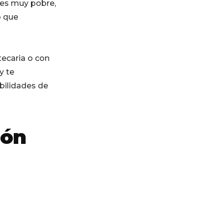
 es muy pobre,
o que
tecaria o con
y te
ibilidades de
ión