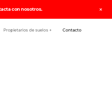
Clo
tacta con nosotros.
Top
Ban
Propietarios de suelos +
Contacto