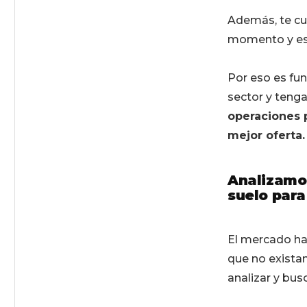
Además, te cue
momento y eso
Por eso es fu
sector y teng
operaciones p
mejor oferta.
Analizamos
suelo para
El mercado ha
que no exista
analizar y bu