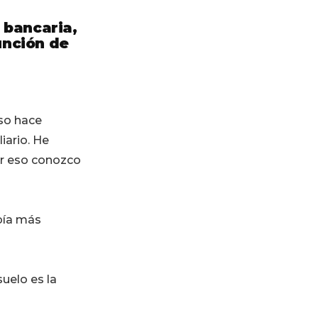
 bancaria,
unción de
eso hace
iario. He
or eso conozco
bía más
uelo es la