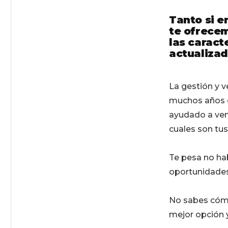
Tanto si e
te ofrecem
las caract
actualiza
La gestión y v
muchos años d
ayudado a ven
cuales son tus
Te pesa no ha
oportunidades
No sabes cómo
mejor opción y