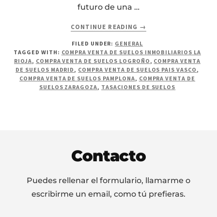
futuro de una …
ABOUT
CONTINUE READING
→
TASACIONES
FILED UNDER:
GENERAL
Y
TAGGED WITH:
COMPRA VENTA DE SUELOS INMOBILIARIOS LA
VALORACIONES
RIOJA
,
COMPRA VENTA DE SUELOS LOGROÑO
,
COMPRA VENTA
DINÁMICAS.
DE SUELOS MADRID
,
COMPRA VENTA DE SUELOS PAIS VASCO
,
COMPRA VENTA DE SUELOS PAMPLONA
,
COMPRA VENTA DE
SUELOS ZARAGOZA
,
TASACIONES DE SUELOS
Footer
Contacto
Puedes rellenar el formulario, llamarme o
escribirme un email, como tú prefieras.