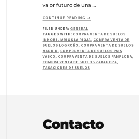
valor futuro de una …
ABOUT
CONTINUE READING
→
TASACIONES
FILED UNDER:
GENERAL
Y
TAGGED WITH:
COMPRA VENTA DE SUELOS
VALORACIONES
INMOBILIARIOS LA RIOJA
,
COMPRA VENTA DE
DINÁMICAS.
SUELOS LOGROÑO
,
COMPRA VENTA DE SUELOS
MADRID
,
COMPRA VENTA DE SUELOS PAIS
VASCO
,
COMPRA VENTA DE SUELOS PAMPLONA
,
COMPRA VENTA DE SUELOS ZARAGOZA
,
TASACIONES DE SUELOS
Footer
Contacto