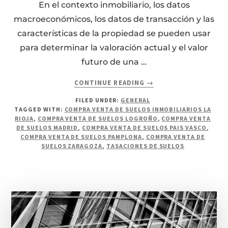
En el contexto inmobiliario, los datos
macroeconómicos, los datos de transacción y las
características de la propiedad se pueden usar
para determinar la valoración actual y el valor
futuro de una …
ABOUT
CONTINUE READING
→
TASACIONES
FILED UNDER:
GENERAL
Y
TAGGED WITH:
COMPRA VENTA DE SUELOS INMOBILIARIOS LA
VALORACIONES
RIOJA
,
COMPRA VENTA DE SUELOS LOGROÑO
,
COMPRA VENTA
DINÁMICAS.
DE SUELOS MADRID
,
COMPRA VENTA DE SUELOS PAIS VASCO
,
COMPRA VENTA DE SUELOS PAMPLONA
,
COMPRA VENTA DE
SUELOS ZARAGOZA
,
TASACIONES DE SUELOS