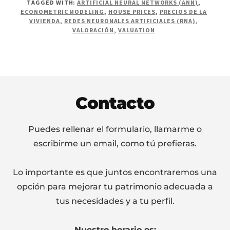
TAGGED WITH:
ARTIFICIAL NEURAL NETWORKS (ANN)
,
ORIENTADA
ECONOMETRIC MODELING
,
HOUSE PRICES
,
PRECIOS DE LA
A
VIVIENDA
,
REDES NEURONALES ARTIFICIALES (RNA)
,
VALORACIÓN
VALORACIÓN
,
VALUATION
DE
BIENES
INMUEBLE
Footer
Contacto
Puedes rellenar el formulario, llamarme o
escribirme un email, como tú prefieras.
Lo importante es que juntos encontraremos una
opción para mejorar tu patrimonio adecuada a
tus necesidades y a tu perfil.
Nuestro horario es: