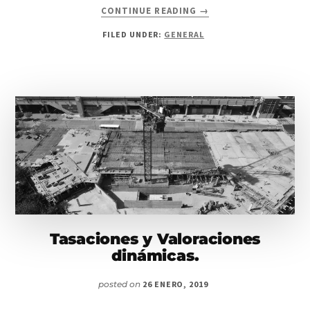
ABOUT
CONTINUE READING
→
SUBIDA
FILED UNDER:
GENERAL
DEL
30%
EN
EL
PRECIO
DE
ALGUNOS
SUELOS
EN
LAS
CIUDADES
MADRILEÑAS.
Tasaciones y Valoraciones
dinámicas.
posted on
26 ENERO, 2019